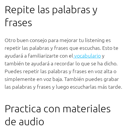
Rep
ite
las
pal
ab
ras
y
fr
ases
O
tro
bu
en
con
se
jo
para
me
j
or
ar
tu
listening
es
repet
ir
las
pal
ab
ras
y
fr
ases
que
esc
uch
as
.
Est
o
te
ay
ud
ar
á
a
familiar
iz
arte
con
el
voc
ab
ular
io
y
t
amb
i
én
te
ay
ud
ar
á
a
record
ar
lo
que
se
ha
dich
o
.
P
ued
es
repet
ir
las
pal
ab
ras
y
fr
ases
en
vo
z
alt
a
o
simple
ment
e
en
vo
z
b
aja
.
T
amb
i
én
p
ued
es
grab
ar
las
pal
ab
ras
y
fr
ases
y
l
ue
go
esc
uch
arl
as
m
ás
t
arde
.
Pract
ica
con
material
es
de
audio