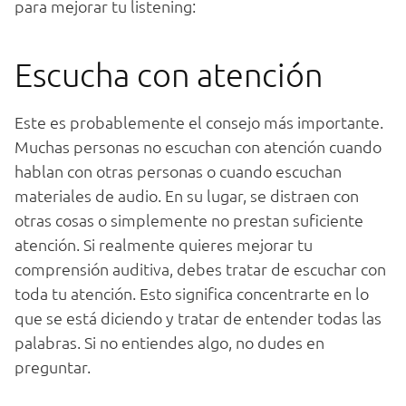
para
me
j
or
ar
tu
listening
:
Esc
ucha
con
at
en
ci
ón
E
ste
es
probable
ment
e
el
con
se
jo
m
ás
important
e
.
Much
as
person
as
no
esc
uch
an
con
at
en
ci
ón
cu
ando
ha
bl
an
con
o
tr
as
person
as
o
cu
ando
esc
uch
an
material
es
de
audio
.
En
su
l
ugar
,
se
dist
ra
en
con
o
tr
as
cos
as
o
simple
ment
e
no
pre
stan
su
f
icient
e
at
en
ci
ón
.
Si
real
ment
e
qu
ie
res
me
j
or
ar
tu
comp
ren
si
ón
audit
iva
,
deb
es
tr
atar
de
esc
uch
ar
con
to
da
tu
at
en
ci
ón
.
Est
o
signific
a
concent
r
arte
en
lo
que
se
est
á
d
ici
endo
y
tr
atar
de
ent
ender
to
d
as
las
pal
ab
ras
.
Si
no
ent
i
end
es
al
go
,
no
dudes
en
pre
g
unt
ar
.