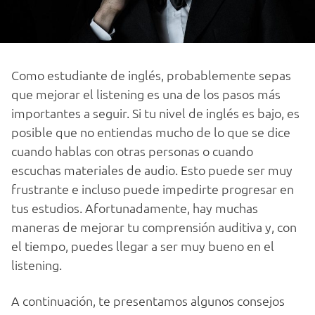
Com
o
est
ud
iant
e
de
ing
l
és
,
probable
ment
e
sep
as
que
mejorar el
listening
es
un
a
de
los pasos más
importantes a seguir
.
Si
tu
n
ive
l
de
ing
l
és
es
b
ajo
,
es
pos
ible
que
no
ent
i
endas
much
o
de
lo
que
se
dice
cu
ando
ha
bl
as
con
o
tr
as
person
as
o
cu
ando
esc
uch
as
material
es
de
audio
.
Est
o
p
ued
e
ser
m
uy
frust
rant
e
e
in
clus
o
p
ued
e
imped
ir
te
prog
res
ar
en
t
us
est
ud
ios
.
Af
ortun
ad
ament
e
,
hay
much
as
man
er
as
de
me
j
or
ar
tu
comp
ren
si
ón
audit
iva
y
,
con
el
t
iem
po
,
p
ued
es
l
leg
ar
a
ser
m
uy
bu
eno
en
el
listening
.
A
continu
aci
ón
,
te
present
am
os
al
gun
os
con
se
j
os