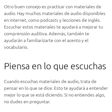
O
tro
bu
en
con
se
jo
es
pract
ic
ar
con
material
es
de
audio
.
Hay
much
os
material
es
de
audio
disp
on
ibles
en
internet
,
com
o
podcasts
y
le
cc
ion
es
de
ing
l
és
.
Esc
uch
ar
est
os
material
es
te
ay
ud
ar
á
a
me
j
or
ar
tu
comp
ren
si
ón
audit
iva
.
Ad
em
ás
,
t
amb
i
én
te
ay
ud
ar
án
a
familiar
iz
arte
con
el
ac
ento
y
el
voc
ab
ular
io
.
P
iens
a
en
lo
que
esc
uch
as
Cu
ando
esc
uch
as
material
es
de
audio
,
tr
ata
de
pens
ar
en
lo
que
se
dice
.
Est
o
te
ay
ud
ar
á
a
ent
ender
me
j
or
lo
que
se
est
á
d
ici
endo
.
Si
no
ent
i
end
es
al
go
,
no
dudes
en
pre
g
unt
ar
.