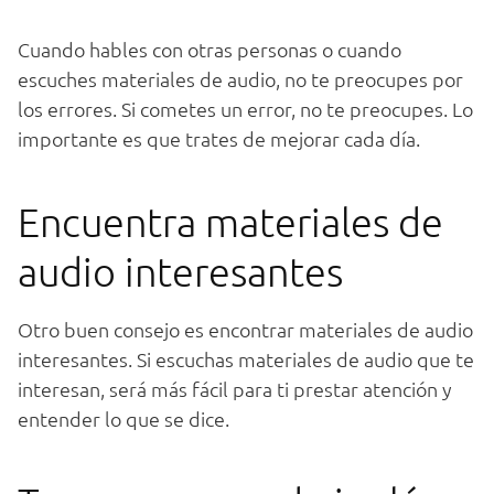
Cu
ando
ha
bles
con
o
tr
as
person
as
o
cu
ando
esc
uc
hes
material
es
de
audio
,
no
te
pre
oc
up
es
por
los
er
ro
res
.
Si
comet
es
un
error
,
no
te
pre
oc
up
es
.
Lo
important
e
es
que
tr
ates
de
me
j
or
ar
c
ada
d
ía
.
Enc
u
ent
ra
material
es
de
audio
int
e
res
antes
O
tro
bu
en
con
se
jo
es
enc
ont
rar
material
es
de
audio
int
e
res
antes
.
Si
esc
uch
as
material
es
de
audio
que
te
int
e
res
an
,
ser
á
m
ás
f
á
cil
para
ti
pre
star
at
en
ci
ón
y
ent
ender
lo
que
se
dice
.