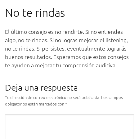
No
te
r
ind
as
El
ú
lt
imo
con
se
jo
es
no
rend
ir
te
.
Si
no
ent
i
end
es
al
go
,
no
te
r
ind
as
.
Si
no
log
ras
me
j
or
ar
el listening
,
no
te
r
ind
as
.
Si
persist
es
,
eventual
ment
e lograrás
buenos resultados
.
Es
per
am
os
que
est
os
con
se
j
os
te
ay
uden
a
me
j
or
ar
tu
comp
ren
si
ón
audit
iva
.
Deja una respuesta
Tu dirección de correo electrónico no será publicada.
Los campos
obligatorios están marcados con
*