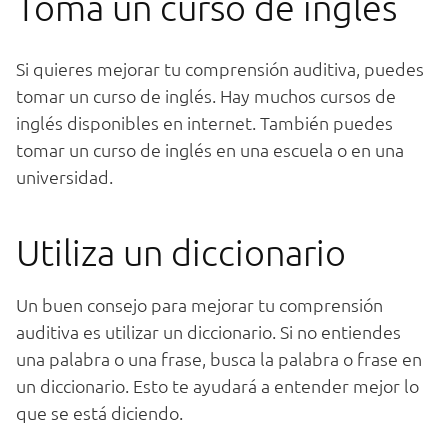
Tom
a
un
cur
so
de
ing
l
és
Si
qu
ie
res
me
j
or
ar
tu
comp
ren
si
ón
audit
iva
,
p
ued
es
to
mar
un
cur
so
de
ing
l
és
.
Hay
much
os
curs
os
de
ing
l
és
disp
on
ibles
en
internet
.
T
amb
i
én
p
ued
es
to
mar
un
cur
so
de
ing
l
és
en
un
a
esc
uel
a
o
en
un
a
univers
idad
.
Ut
il
iza
un
d
icc
ion
ario
Un
bu
en
con
se
jo
para
me
j
or
ar
tu
comp
ren
si
ón
audit
iva
es
util
iz
ar
un
d
icc
ion
ario
.
Si
no
ent
i
end
es
un
a
pal
ab
ra
o
un
a
fr
ase
,
bus
ca
la
pal
ab
ra
o
fr
ase
en
un
d
icc
ion
ario
.
Est
o
te
ay
ud
ar
á
a
ent
ender
me
j
or
lo
que
se
est
á
d
ici
endo
.