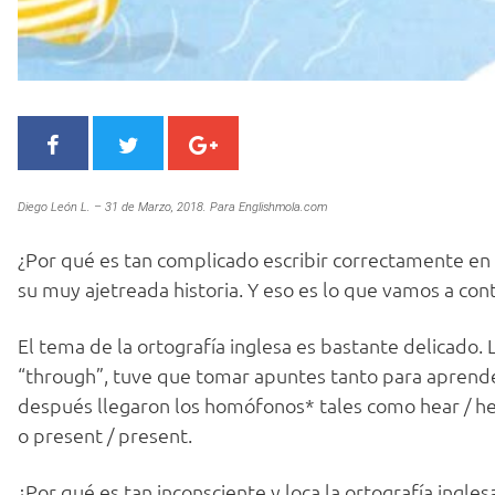
Diego León L. – 31 de Marzo, 2018. Para Englishmola.com
¿Por qué es tan complicado escribir correctamente en in
su muy ajetreada historia. Y eso es lo que vamos a cont
El tema de la ortografía inglesa es bastante delicado. L
“through”, tuve que tomar apuntes tanto para aprend
después llegaron los homófonos* tales como hear / here
o present / present.
¿Por qué es tan inconsciente y loca la ortografía ingles