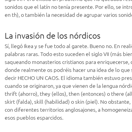
sonidos que el latín no tenía presente. Por ello, se in
en th), o también la necesidad de agrupar varios sonid
La invasión de los nórdicos
Sí, llegó Ikea y se fue todo al garete. Bueno no. En re
palabras raras. Todo esto suceden el siglo VII (más bien
saqueando monasterios cristianos para enriquecerse, 
donde realmente os podréis hacer una idea de lo que 
decir HECHO UN CAOS. El idioma también estuvo presen
cuando se originaron, ya que vienen de la lengua nórd
thrift (ahorro), they (ellos), then (entonces) o there (
skirt (falda), skill (habilidad) o skin (piel). No obsta
con diferentes territorios anglosajones, a homogeneiz
esos pueblos esparcidos.