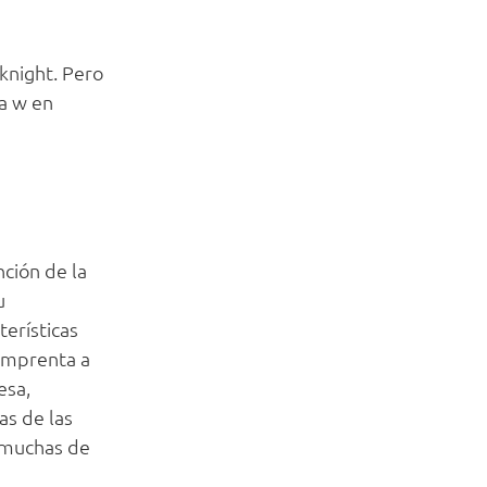
knight. Pero
a w en
nción de la
u
terísticas
 imprenta a
esa,
as de las
, muchas de