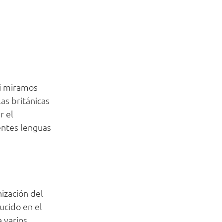
Si miramos
as británicas
r el
entes lenguas
nización del
ducido en el
 varios