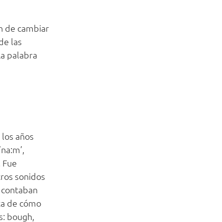
ón de cambiar
de las
La palabra
 los años
’na:m’,
. Fue
ros sonidos
s contaban
ta de cómo
s: bough,