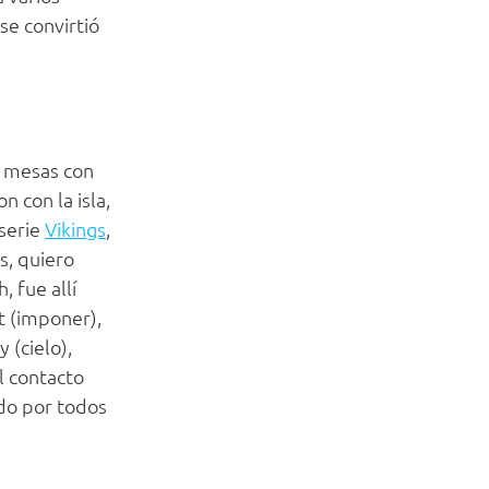
se convirtió
y mesas con
n con la isla,
serie
Vikings
,
s, quiero
 fue allí
t (imponer),
 (cielo),
el contacto
ado por todos