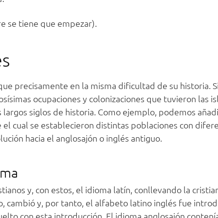
e se tiene que empezar).
és
ique precisamente en la misma dificultad de su historia. 
ísimas ocupaciones y colonizaciones que tuvieron las isl
us largos siglos de historia. Como ejemplo, podemos añadi
el cual se establecieron distintas poblaciones con difer
ución hacia el anglosajón o inglés antiguo.
oma
ianos y, con estos, el idioma latín, conllevando la cristia
o, cambió y, por tanto, el alfabeto latino inglés fue intro
elto con esta introducción. El idioma anglosajón contenía