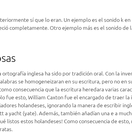
teriormente sí que lo eran. Un ejemplo es el sonido k en 
reció completamente. Otro ejemplo más es el sonido de l
osas
tografía inglesa ha sido por tradición oral. Con la inve
alabras se homogeneizaran en su escritura, pero no en s
 como consecuencia que la escritura heredara varias carac
lo fue esto, William Caxton fue el encargado de traer la
ajadores holandeses, ignorando la manera de escribir ingl
ott a yacht (yate). Además, también añadían una e a much
qué listos estos holandeses! Como consecuencia de esto
ratas.