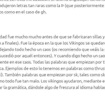
trodujeron letras tan raras como la Þ (que posteriormente 
os como en el caso de gh.
alidad fue mucho mucho antes de que se fabricaran sillas 
 a finales). Fue la época en la que los Vikingos se quedaro
dejando todo hecho un caos (os recomiendo que veáis la 
sucedió por aquél entonces). Y cuando digo hecho un cao
te en ese caos. Todas las palabras que empiezan por th,
ica. Ejemplos de esto lo tenemos en palabras como thrus
allí). También palabras que empiezan por sk, tales como sky
nte, no todo fue tan malo. Los vikingos ayudaron, mediante 
ar la gramática, dándole algo de frescura al idioma habl