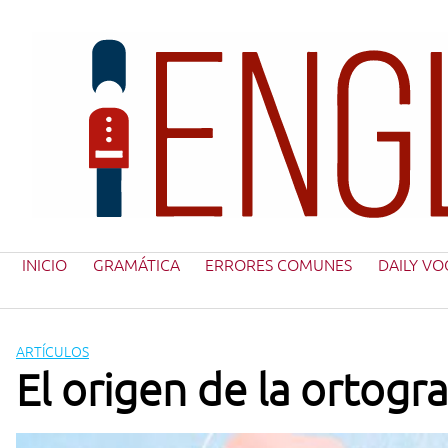
Saltar
al
contenido
INICIO
GRAMÁTICA
ERRORES COMUNES
DAILY VO
ARTÍCULOS
El origen de la ortogra