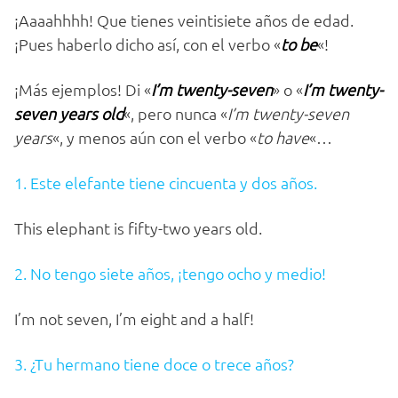
¡Aaaahhhh! Que tienes veintisiete años de edad.
¡Pues haberlo dicho así, con el verbo «
to be
«!
¡Más ejemplos! Di «
I’m twenty-seven
» o «
I’m twenty-
seven years old
«, pero nunca «
I’m twenty-seven
years
«, y menos aún con el verbo «
to have
«…
1. Este elefante tiene cincuenta y dos años.
This elephant is fifty-two years old.
2. No tengo siete años, ¡tengo ocho y medio!
I’m not seven, I’m eight and a half!
3. ¿Tu hermano tiene doce o trece años?