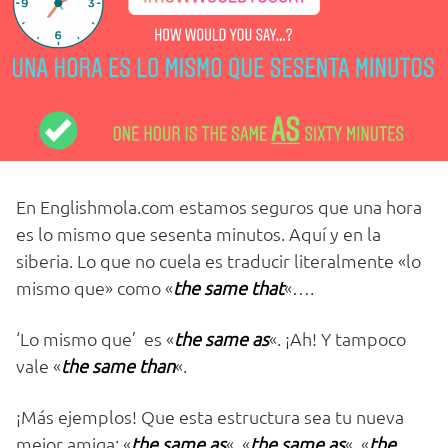
En Englishmola.com estamos seguros que una hora
es lo mismo que sesenta minutos. Aquí y en la
siberia. Lo que no cuela es traducir literalmente «lo
mismo que» como «
the same that
«….
‘Lo mismo que’ es «
the same
as
«. ¡Ah! Y tampoco
vale «
the same than
«.
¡Más ejemplos! Que esta estructura sea tu nueva
mejor amiga: «
the same as
«, «
the same as
«, «
the