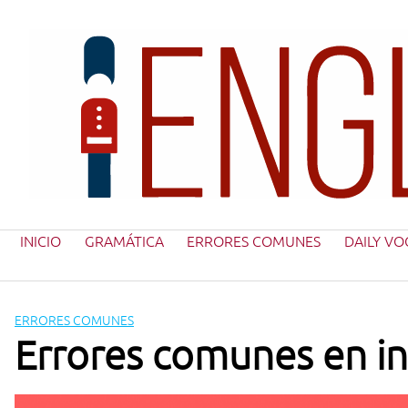
Saltar
al
contenido
INICIO
GRAMÁTICA
ERRORES COMUNES
DAILY VO
ERRORES COMUNES
Errores comunes en in