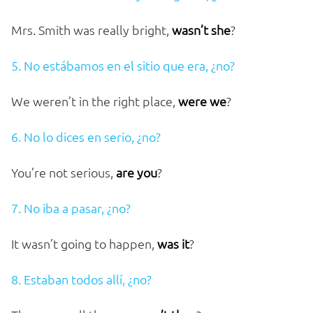
Mrs. Smith was really bright,
wasn’t she
?
5. No estábamos en el sitio que era, ¿no?
We weren’t in the right place,
were we
?
6. No lo dices en serio, ¿no?
You’re not serious,
are you
?
7. No iba a pasar, ¿no?
It wasn’t going to happen,
was it
?
8. Estaban todos allí, ¿no?