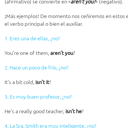
(afirmativo) se convierte en «
aren’t you?
» (negativo).
¡Más ejemplos! De momento nos ceñiremos en estos e
el verbo principal o bien el auxiliar.
1. Eres una de ellas, ¿no?
You’re one of them,
aren’t you
?
2. Hace un poco de frío, ¿no?
It’s a bit cold,
isn’t it
?
3. Es muy buen profesor, ¿no?
He’s a really good teacher,
isn’t he
?
4. La Sra. Smith era muy inteligente, ¿no?