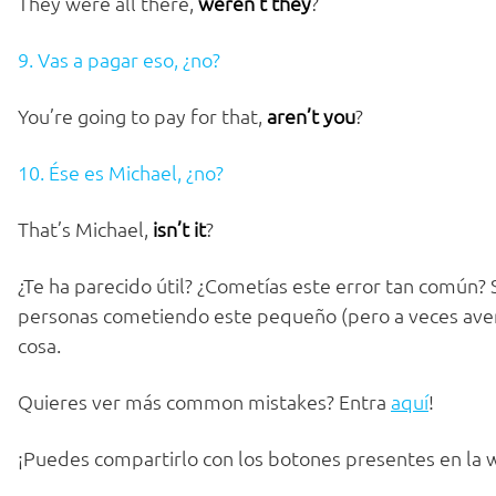
They were all there,
weren’t they
?
9. Vas a pagar eso, ¿no?
You’re going to pay for that,
aren’t you
?
10. Ése es Michael, ¿no?
That’s Michael,
isn’t it
?
¿Te ha parecido útil? ¿Cometías este error tan común
personas cometiendo este pequeño (pero a veces averg
cosa.
Quieres ver más common mistakes? Entra
aquí
!
¡Puedes compartirlo con los botones presentes en l