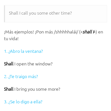
Shall I call you some other time?
¡Más ejemplos! ¡Pon más /shhhhhalái/ («
shall I
«) en
tu vida!
1. ¿Abro la ventana?
Shall
I open the window?
2. ¿Te traigo más?
Shall
I bring you some more?
3. ¿Se lo digo a ella?