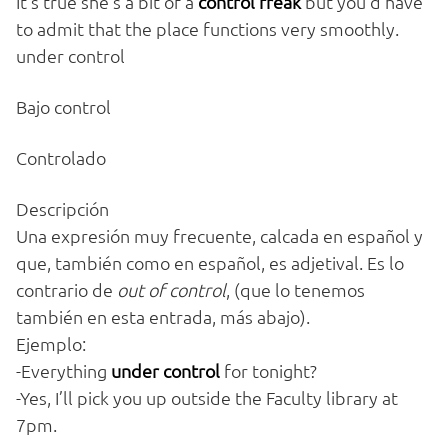
It’s true she’s a bit of a
control freak
but you’d have
to admit that the place functions very smoothly.
under control
Bajo control
Controlado
Descripción
Una expresión muy frecuente, calcada en español y
que, también como en español, es adjetival. Es lo
contrario de
out of control
, (que lo tenemos
también en esta entrada, más abajo).
Ejemplo:
-Everything
under control
for tonight?
-Yes, I’ll pick you up outside the Faculty library at
7pm.