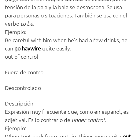
tensión de la paja y la bala se desmorona. Se usa
para personas o situaciones. También se usa con el
verbo
to be
.
Ejemplo:
Be careful with him when he’s had a few drinks, he
can
go haywire
quite easily.
out of control
Fuera de control
Descontrolado
Descripción
Expresión muy frecuente que, como en español, es
adjetival. Es lo contrario de
under control
.
Ejemplo:
When I got back from my trip, things were quite
out