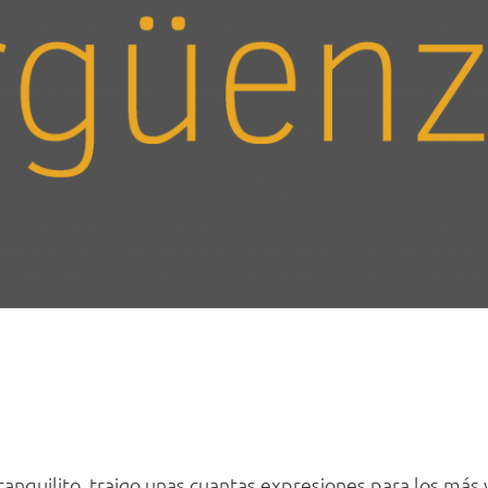
ranquilito, traigo unas cuantas expresiones para los más