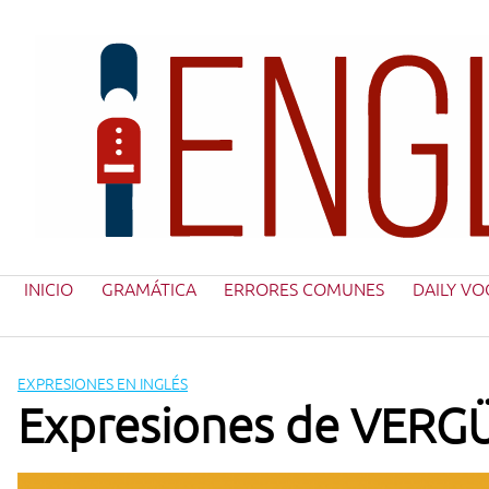
Saltar
al
contenido
INICIO
GRAMÁTICA
ERRORES COMUNES
DAILY VO
EXPRESIONES EN INGLÉS
Expresiones de VERGÜ