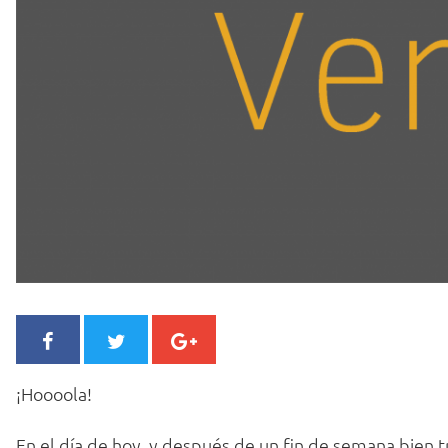
¡Hoooola!
En el día de hoy, y después de un fin de semana bien t