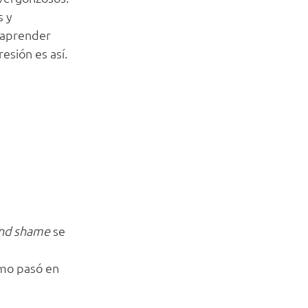
s y
e aprender
esión es así.
nd shame
se
omo pasó en