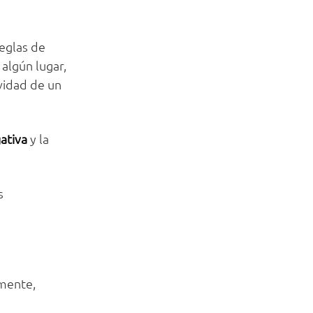
eglas de
 algún lugar,
ividad de un
gativa
y la
s
amente,