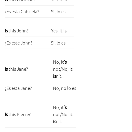
¿Es esta Gabriela?
Sí, lo es.
Is
this John?
Yes, it
is
.
¿Es este John?
Sí, lo es.
No, it
‘s
Is
this Jane?
not/No, it
is
n’t.
¿Es esta Jane?
No, no lo es
No, it
‘s
Is
this Pierre?
not/No, it
is
n’t.