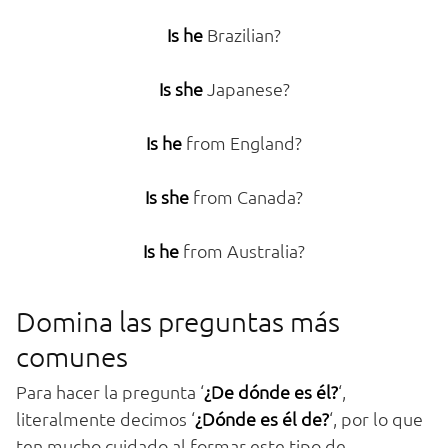
Is he
Brazilian?
Is she
Japanese?
Is he
from England?
Is she
from Canada?
Is he
from Australia?
Domina las preguntas más
comunes
Para hacer la pregunta ‘
¿De dónde es él?
‘,
literalmente decimos ‘
¿Dónde es él de?
‘, por lo que
ten mucho cuidado al formar este tipo de