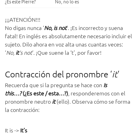
¿Es este Pierre?
No, no lo es
¡¡¡ATENCIÓN!!!
No digas nunca ‘
No, is not
‘. ¡Es incorrecto y suena
fatal! En inglés es absolutamente necesario incluir el
sujeto. Dilo ahora en voz alta unas cuantas veces:
‘
No,
it
‘s not
‘. ¡Que suene la ‘t’, por favor!
Contracción del pronombre ‘
it
‘
Recuerda que si la pregunta se hace con
Is
this…?
(¿Es este / esta…?)
, responderemos con el
pronombre neutro
it
(ello). Observa cómo se forma
la contracción:
It is ->
It’s