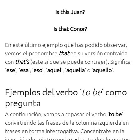
Is this Juan?
Is that Conor?
En este último ejemplo que has podido observar,
vemos el pronombre
that
en su versión contraída
con
that’s
(este sí que se puede contraer). Significa
‘
ese
‘, ‘
esa
‘, ‘
eso
‘, ‘
aquel
‘, ‘
aquella
‘ o ‘
aquello
‘.
Ejemplos del verbo ‘
to be
‘ como
pregunta
A continuación, vamos a repasar el verbo ‘
to be
‘
convirtiendo las frases de la columna izquierda en
frases en forma interrogativa. Concéntrate en la
inversión de sujeto y verbo. El resto de elementos