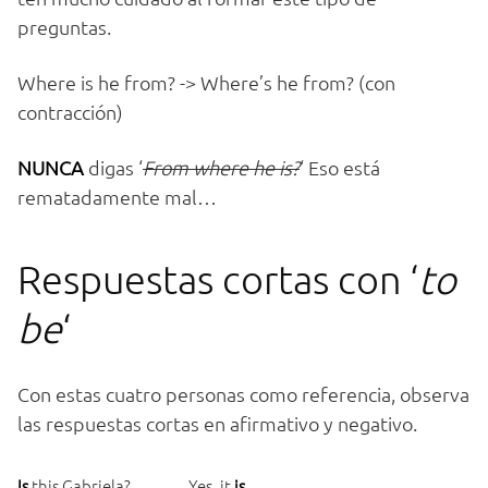
preguntas.
Where is he from? -> Where’s he from? (con
contracción)
NUNCA
digas ‘
From where he is?
‘ Eso está
rematadamente mal…
Respuestas cortas con ‘
to
be
‘
Con estas cuatro personas como referencia, observa
las respuestas cortas en afirmativo y negativo.
Is
this Gabriela?
Yes, it
is
.