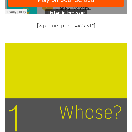
[wp_quiz_pro id=»2751″]