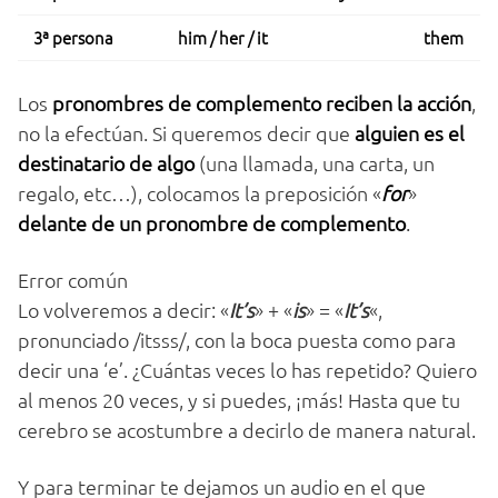
3ª persona
him / her / it
them
Los
pronombres de complemento reciben la acción
,
no la efectúan. Si queremos decir que
alguien es el
destinatario de algo
(una llamada, una carta, un
regalo, etc…), colocamos la preposición «
for
»
delante de un pronombre de complemento
.
Error común
Lo volveremos a decir: «
It’s
» + «
is
» = «
It’s
«,
pronunciado /itsss/, con la boca puesta como para
decir una ‘e’. ¿Cuántas veces lo has repetido? Quiero
al menos 20 veces, y si puedes, ¡más! Hasta que tu
cerebro se acostumbre a decirlo de manera natural.
Y para terminar te dejamos un audio en el que