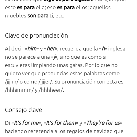
esto
es para
ella; eso
es para
ellos; aquellos
muebles
son para
ti, etc.
Clave de pronunciación
Al decir «
him
» y «
her
«, recuerda que la «
h
» inglesa
no se parece a una «
j
«, sino que es como si
estuvieras limpiando unas gafas. Por lo que no
quiero ver que pronuncias estas palabras como
/jjjim/ o como /jjjjer/. Su pronunciación correcta es
/hhhimmm/ y /hhhheer/.
Consejo clave
Di «
It’s for me
«, «
It’s for them
» y «
They’re for us
»
haciendo referencia a los regalos de navidad que