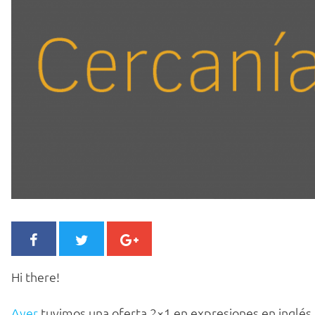
Hi there!
Ayer
tuvimos una oferta 2×1 en expresiones en inglés