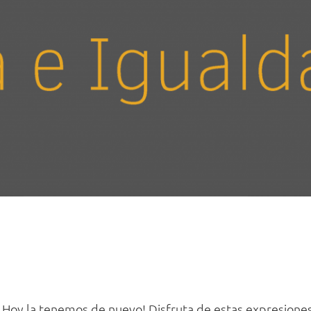
. Hoy la tenemos de nuevo! Disfruta de estas expresione