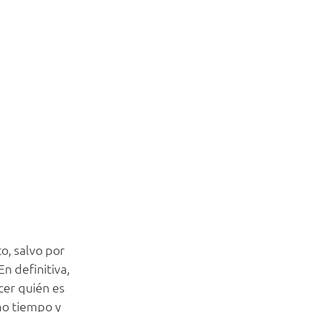
o, salvo por
n definitiva,
cer quién es
mo tiempo y