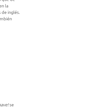
en la
 de inglés.
también
have!
se