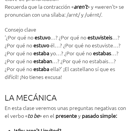
Recuerda que la contracción «
aren’t
» y «weren’t» se
pronuncian con una sílaba: /arnt/ y /uérnt/.
Consejo clave
‘¿Por qué no
estuvo
…? ¿Por qué no
estuvisteis
…?
¿Por qué no
estuvo
él…? ¿Por qué no estuviste…?
¿Por qué no
estaba
yo…? ¿Por qué no
estabas
…?
¿Por qué no
estaban
…? ¿Por qué no estabais…?
¿Por qué no
estaba
ella?’ ¡El castellano sí que es
difícil! ¡No tienes excusa!
LA MECÁNICA
En esta clase veremos unas preguntas negativas con
el verbo «
to be
» en el
presente
y
pasado simple:
Why aren’t I invited?