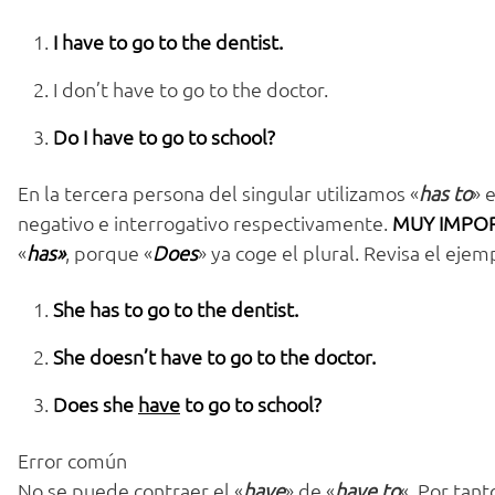
I have to go to the dentist.
I don’t have to go to the doctor.
Do I have to go to school?
En la tercera persona del singular utilizamos «
has to
» 
negativo e interrogativo respectivamente.
MUY IMPOR
«
has»
, porque «
Does
» ya coge el plural. Revisa el eje
She has to go to the dentist.
She doesn’t have to go to the doctor.
Does she
have
to go to school?
Error común
No se puede contraer el «
have
» de «
have to
«. Por tant