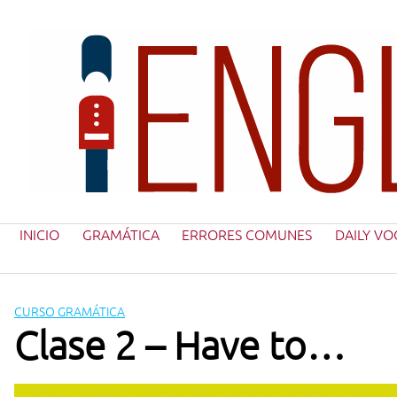
Saltar
al
contenido
INICIO
GRAMÁTICA
ERRORES COMUNES
DAILY VO
CURSO GRAMÁTICA
Clase 2 – Have to…