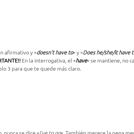
en afirmativo y «
doesn’t have to
» y «
Does he/she/it have 
TANTE!!
En la interrogativa, el «
have
» se mantiene, no c
mplo 3 para que te quede más claro.
o, nunca se dice «
I’ve to go
«. También merece la pena me