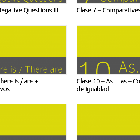
Negative Questions III
Clase 7 – Comparative
here is / are +
Clase 10 – As… as – C
vos
de igualdad