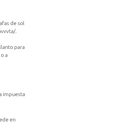
afas de sol
ávvvta/.
llanto para
 o a
ia impuesta
cede en