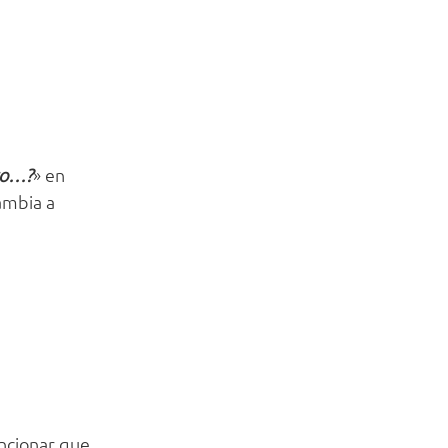
to…?
» en
ambia a
ncionar que