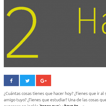
¿Cuántas cosas tienes que hacer hoy? ¿Tienes que ir al
amigo tuyo? ¿Tienes que estudiar? Una de las cosas qu
expresar en inglés ‘
tener
que
‘:
«
have to…
«
.