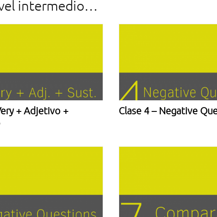
ivel intermedio…​
Very + Adjetivo +
Clase 4 – Negative Que
o