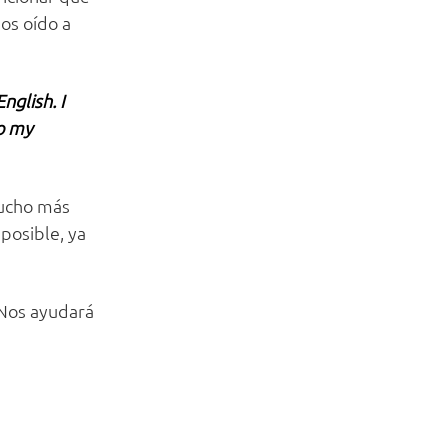
mos oído a
nglish. I
do my
mucho más
posible, ya
¡Nos ayudará