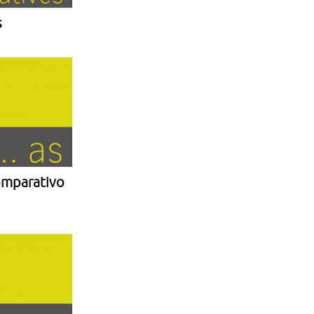
s
omparativo