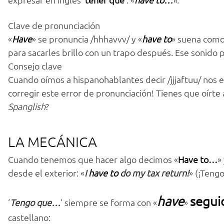
Clave de pronunciación
«
Have
» se pronuncia /hhhavvv/ y «
have to
» suena como 
para sacarles brillo con un trapo después. Ese sonido p
Consejo clave
Cuando oímos a hispanohablantes decir /jjjaftuu/ nos ent
corregir este error de pronunciación! Tienes que oírte 
Spanglish
?
LA MECÁNICA
Cuando tenemos que hacer algo decimos «
Have to…
»
desde el exterior: «
I
have to
do my tax return!
» (¡Tengo
have
seguid
‘
Tengo que…
‘
siempre se forma con «
»
castellano: