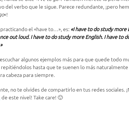
tivo del verbo que le sigue. Parece redundante, ¡pero he
go
«!
 practicando el «have to…», es:
«I have to do study more E
ce out loud. I have to do study more English. I have to 
»
ás escuchar algunos ejemplos más para que quede todo 
 repitiéndolos hasta que te suenen lo más naturalmente 
ra cabeza para siempre.
ente, no te olvides de compartirlo en tus redes sociales. 
3
de este nivel! Take care! 🙂